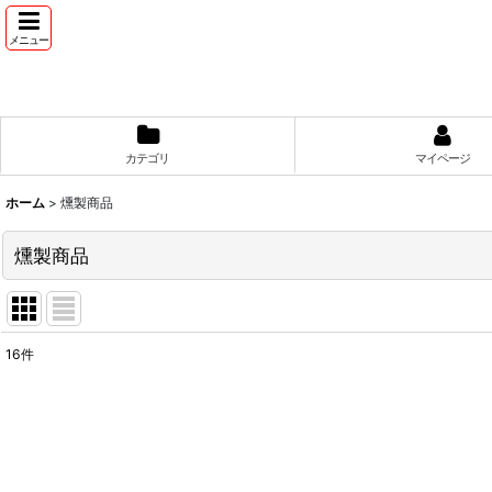
メニュー
カテゴリ
マイページ
ホーム
>
燻製商品
燻製商品
16
件
表示数
:
並び順
: