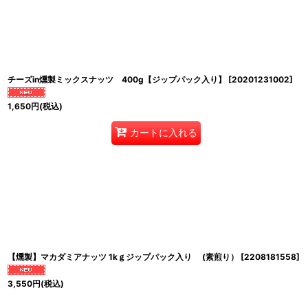
チーズin燻製ミックスナッツ 400g【ジップパック入り】
[
20201231002
]
1,650
円
(税込)
カートに入れる
【燻製】マカダミアナッツ 1kｇジップパック入り (素煎り）
[
2208181558
]
3,550
円
(税込)