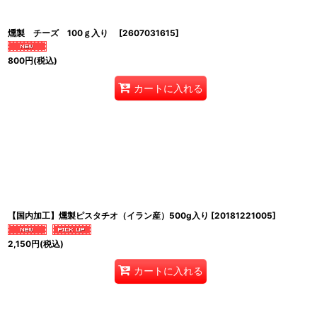
燻製 チーズ 100ｇ入り
[
2607031615
]
800
円
(税込)
カートに入れる
【国内加工】燻製ピスタチオ（イラン産）500g入り
[
20181221005
]
2,150
円
(税込)
カートに入れる