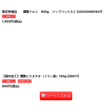
絞り込む
限定特価品 燻製クルミ 800g ジップパック入り
[
202504081647
]
1,650
円
(税込)
【国内加工】燻製ピスタチオ（イラン産）150g
[
00017
]
900
円
(税込)
カートに入れる