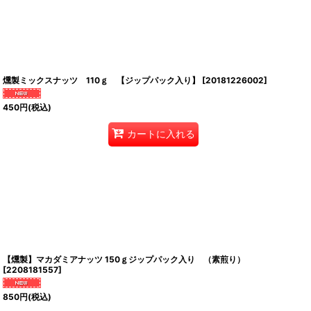
燻製ミックスナッツ 110ｇ 【ジップパック入り】
[
20181226002
]
450
円
(税込)
カートに入れる
【燻製】マカダミアナッツ 150ｇジップパック入り （素煎り）
[
2208181557
]
850
円
(税込)