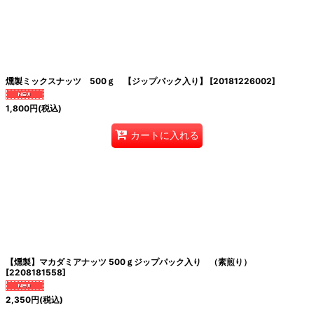
燻製ミックスナッツ 500ｇ 【ジップパック入り】
[
20181226002
]
1,800
円
(税込)
カートに入れる
【燻製】マカダミアナッツ 500ｇジップパック入り （素煎り）
[
2208181558
]
2,350
円
(税込)