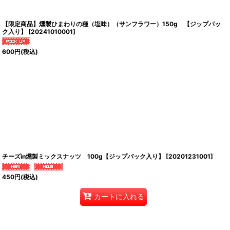
【限定商品】燻製ひまわりの種（塩味）（サンフラワー）150g 【ジップパッ
ク入り】
[
20241010001
]
600
円
(税込)
チーズin燻製ミックスナッツ 100g【ジップパック入り】
[
20201231001
]
450
円
(税込)
カートに入れる