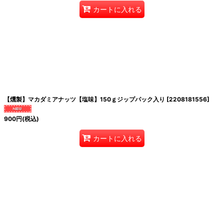
カートに入れる
【燻製】マカダミアナッツ【塩味】150ｇジップパック入り
[
2208181556
]
900
円
(税込)
カートに入れる