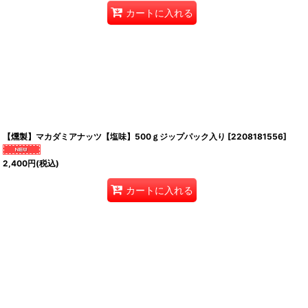
カートに入れる
【燻製】マカダミアナッツ【塩味】500ｇジップパック入り
[
2208181556
]
2,400
円
(税込)
カートに入れる