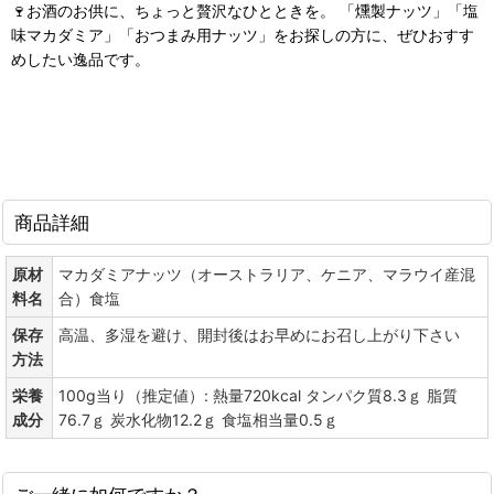
🍷お酒のお供に、ちょっと贅沢なひとときを。 「燻製ナッツ」「塩
味マカダミア」「おつまみ用ナッツ」をお探しの方に、ぜひおすす
めしたい逸品です。
商品詳細
原材
マカダミアナッツ（オーストラリア、ケニア、マラウイ産混
料名
合）食塩
保存
高温、多湿を避け、開封後はお早めにお召し上がり下さい
方法
栄養
100g当り（推定値）: 熱量720kcal タンパク質8.3ｇ 脂質
成分
76.7ｇ 炭水化物12.2ｇ 食塩相当量0.5ｇ