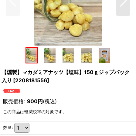
【燻製】マカダミアナッツ【塩味】150ｇジップパック
入り
[
2208181556
]
販売価格
:
900
円
(税込)
この商品は軽減税率の対象です。
数量
: