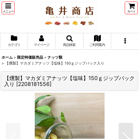
メニュー
カート
カテゴリ
マイページ
商品検索
ご利用案内
ホーム
>
限定特価販売品
>
ナッツ類
>
【燻製】マカダミアナッツ【塩味】150ｇジップパック入り
【燻製】マカダミアナッツ【塩味】150ｇジップパック
入り
[
2208181556
]