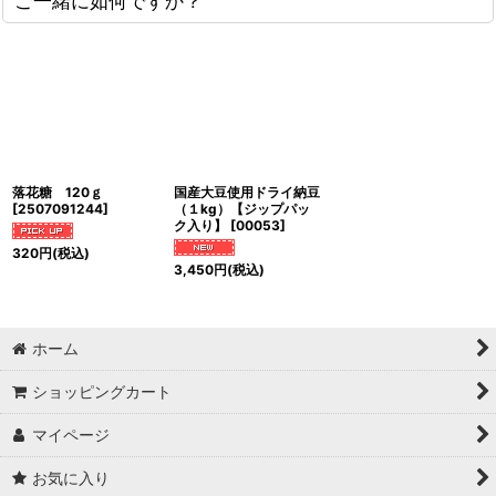
ご一緒に如何ですか？
落花糖 120ｇ
国産大豆使用ドライ納豆
[
2507091244
]
（１kg）【ジップパッ
ク入り】
[
00053
]
320
円
(税込)
3,450
円
(税込)
ホーム
ショッピングカート
マイページ
お気に入り