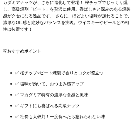
カダミアナッツが、さらに進化して登場！ 桜チップでじっくり燻
し、高級燻剤「ピート」を贅沢に使用。香ばしさと深みのある燻製
感がクセになる逸品です。 さらに、ほどよい塩味が加わることで、
濃厚なOIL感と絶妙なバランスを実現。ウイスキーやビールとの相
性は抜群です！
💡おすすめポイント
✅ 桜チップ×ピート燻製で香りとコクが際立つ
✅ 塩味が効いて、おつまみ感アップ
✅ マカダミア特有の濃厚な食感と風味
✅ ギフトにも喜ばれる高級ナッツ
✅ 社長も太鼓判！一度食べたら忘れられない味