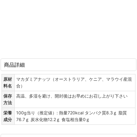
商品詳細
原材
マカダミアナッツ（オーストラリア、ケニア、マラウイ産混
料名
合）
保存
高温、多湿を避け、開封後はお早めにお召し上がり下さい
方法
栄養
100g当り（推定値）: 熱量720kcal タンパク質8.3ｇ 脂質
成分
76.7ｇ 炭水化物12.2ｇ 食塩相当量0ｇ