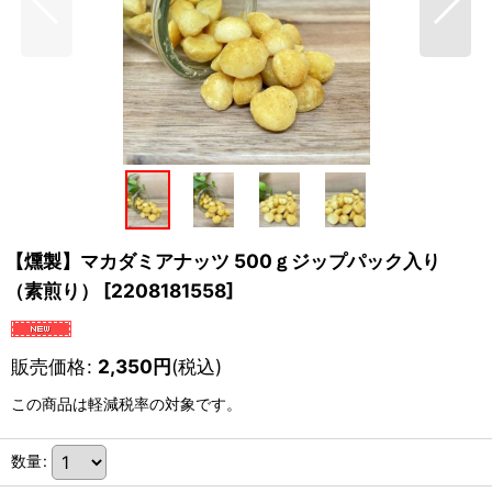
【燻製】マカダミアナッツ 500ｇジップパック入り
（素煎り）
[
2208181558
]
販売価格
:
2,350
円
(税込)
この商品は軽減税率の対象です。
数量
: