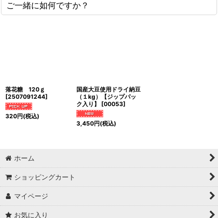
ご一緒に如何ですか？
落花糖 120ｇ
国産大豆使用ドライ納豆
[
2507091244
]
（１kg）【ジップパッ
ク入り】
[
00053
]
320
円
(税込)
3,450
円
(税込)
ホーム
ショッピングカート
マイページ
お気に入り