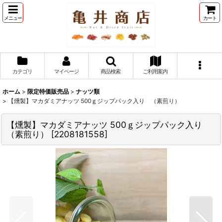
メニュー
カート
カテゴリ
マイページ
商品検索
ご利用案内
ホーム
>
限定特価販売品
>
ナッツ類
>
【燻製】マカダミアナッツ 500ｇジップパック入り （素煎り）
【燻製】マカダミアナッツ 500ｇジップパック入り
（素煎り）
[
2208181558
]