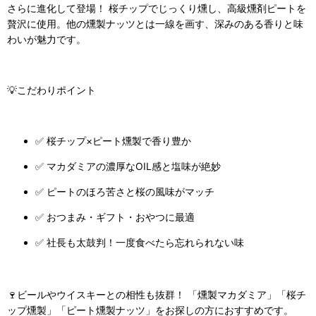
さらに進化して登場！ 桜チップでじっくり燻し、高級燻剤ピートを
贅沢に使用。他の燻製ナッツとは一線を画す、深みのある香りと味
わいが魅力です。
💡こだわりポイント
✅ 桜チップ×ピート燻製で香り豊か
✅ マカダミアの濃厚なOIL感と塩味が絶妙
✅ ピートのほろ苦さと桜の風味がマッチ
✅ おつまみ・ギフト・おやつに最適
✅ 社長も太鼓判！一度食べたら忘れられない味
🍷ビールやウイスキーとの相性も抜群！ 「燻製マカダミア」「桜チ
ップ燻製」「ピート燻製ナッツ」をお探しの方におすすめです。