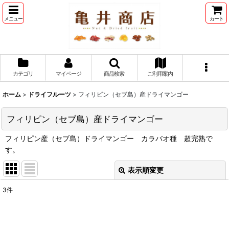
メニュー
カート
カテゴリ
マイページ
商品検索
ご利用案内
ホーム
>
ドライフルーツ
>
フィリピン（セブ島）産ドライマンゴー
フィリピン（セブ島）産ドライマンゴー
フィリピン産（セブ島）ドライマンゴー カラバオ種 超完熟で
す。
表示順変更
閉じる
3
件
表示数
:
並び順
: