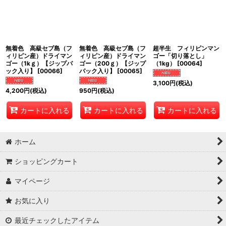
絞り込む
無着色 高級セブ島（フ
無着色 高級セブ島（フ
超半生 フィリピンマン
ィリピン産）ドライマン
ィリピン産）ドライマン
ゴー「切り落とし」
ゴー（1kｇ）【ジップパ
ゴー（200ｇ）【ジップ
（1kg）
[
00064
]
ック入り】
[
00066
]
パック入り】
[
00065
]
3,100
円
(税込)
4,200
円
(税込)
950
円
(税込)
カートに入れる
カートに入れる
カートに入れる
ホーム
ショッピングカート
マイページ
お気に入り
最近チェックしたアイテム