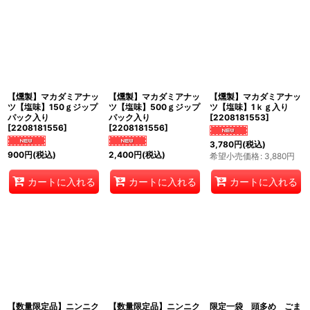
【燻製】マカダミアナッ
【燻製】マカダミアナッ
【燻製】マカダミアナッ
ツ【塩味】150ｇジップ
ツ【塩味】500ｇジップ
ツ【塩味】1ｋｇ入り
パック入り
パック入り
[
2208181553
]
[
2208181556
]
[
2208181556
]
3,780
円
(税込)
900
円
(税込)
2,400
円
(税込)
希望小売価格
:
3,880
円
カートに入れる
カートに入れる
カートに入れる
【数量限定品】ニンニク
【数量限定品】ニンニク
限定一袋 頭多め ごま