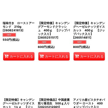
並び順
:
塩味付き ローストアー
【限定特価】キャンデン
【限定特価】キャンデン
絞り込む
モンド 210g
グアーモンドクラッシ
グヘーゼルナッツダイス
[
2606241613
]
ュ 400ｇ 【ジップパ
カット 400ｇ 【ジッ
ック入り】
プパック入り】
[
2605251517
]
[
260514811
]
550
円
(税込)
600
円
(税込)
800
円
(税込)
カートに入れる
カートに入れる
カートに入れる
【限定特価】キャンデン
【限定特価品】中国産素
アメリカ産ピスタチオパ
グヘーゼルナッツダイス
煎り落花生 500ｇ入り
ウダー ロースト 400
カット 1ｋｇ 【ジッ
[
20231212001
]
ｇジップパック入り