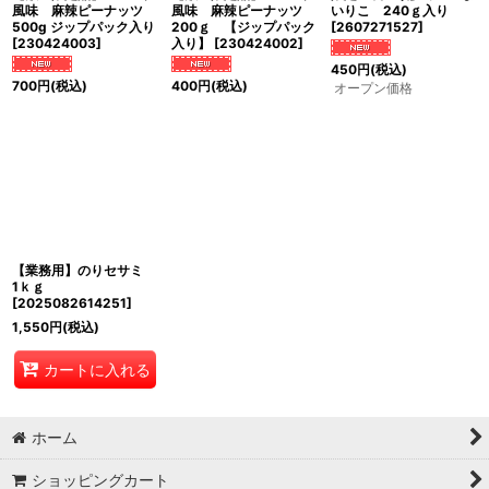
風味 麻辣ピーナッツ
風味 麻辣ピーナッツ
いりこ 240ｇ入り
500g ジップパック入り
200ｇ 【ジップパック
[
2607271527
]
[
230424003
]
入り】
[
230424002
]
450
円
(税込)
700
円
(税込)
400
円
(税込)
オープン価格
【業務用】のりセサミ
1ｋｇ
[
2025082614251
]
1,550
円
(税込)
カートに入れる
ホーム
ショッピングカート