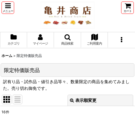
メニュー
カート
カテゴリ
マイページ
商品検索
ご利用案内
ホーム
>
限定特価販売品
限定特価販売品
訳有り品・試作品・値引き品等々、数量限定の商品を集めてみまし
た。売り切れ御免です。
表示順変更
閉じる
16
件
サブカテゴリ
:
表示数
: