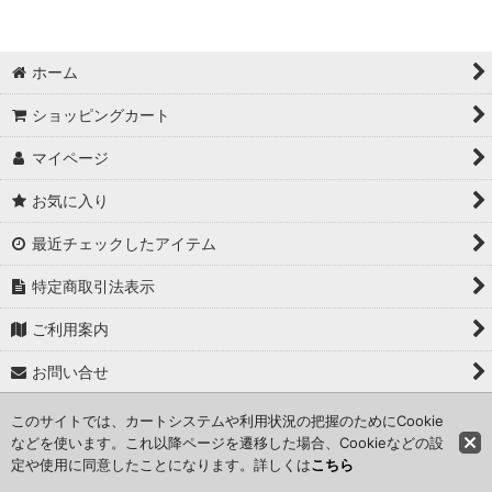
絞り込む
ホーム
ショッピングカート
マイページ
お気に入り
最近チェックしたアイテム
特定商取引法表示
ご利用案内
お問い合せ
このサイトでは、カートシステムや利用状況の把握のためにCookie
Copyright (C) 2024 kameisyouten. All Rights Reserved.
などを使います。これ以降ページを遷移した場合、Cookieなどの設
定や使用に同意したことになります。詳しくは
こちら
Powered by
おちゃのこネット
ネットショップ作成サービス