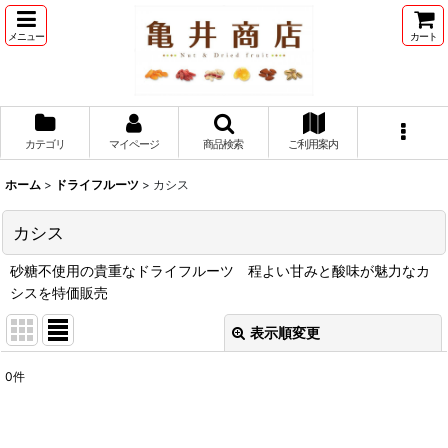
メニュー
カート
カテゴリ
マイページ
商品検索
ご利用案内
ホーム
>
ドライフルーツ
>
カシス
カシス
砂糖不使用の貴重なドライフルーツ 程よい甘みと酸味が魅力なカ
シスを特価販売
表示順変更
閉じる
0
件
表示数
:
並び順
: