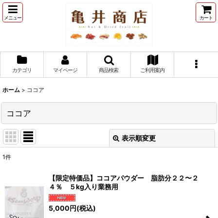
メニュー
カート
カテゴリ
マイページ
商品検索
ご利用案内
ホーム
>
ココア
ココア
表示順変更
閉じる
1
件
表示数
:
【限定特価品】ココアパウダー 脂肪分２２〜２
４％ ５kg入り業務用
並び順
:
5,000
円
(税込)