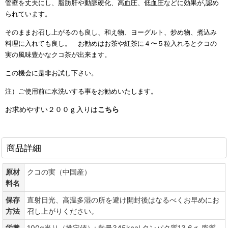
管壁を丈夫にし、脂肪肝や動脈硬化、高血圧、低血圧などに効果が,認め
られています。
そのままお召し上がるのも良し、和え物、ヨーグルト、炒め物、煮込み
料理に入れても良し。 お勧めはお茶や紅茶に４〜５粒入れるとクコの
実の風味豊かなクコ茶が出来ます。
この機会に是非お試し下さい。
注）ご使用前に水洗いする事をお勧めいたします。
お求めやすい２００ｇ入りは
こちら
商品詳細
原材
クコの実（中国産）
料名
保存
直射日光、高温多湿の所を避け開封後はなるべくお早めにお
方法
召し上がりください。
栄養
100g当り（推定値）: 熱量345kcal タンパク質13.6ｇ 脂質