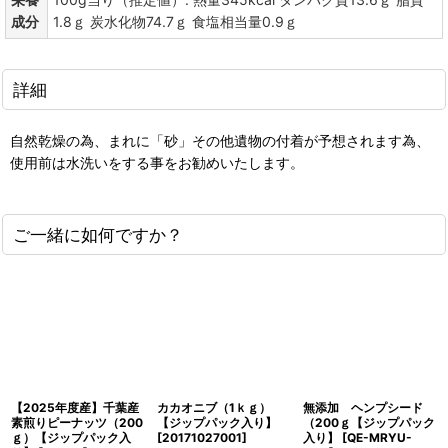
成分
1.8ｇ 炭水化物74.7ｇ 食塩相当量0.9ｇ
詳細
自然乾燥の為、まれに「砂」その他遺物の付着が予想されます為、
使用前は水洗いをする事をお勧めいたします。
ご一緒に如何ですか？
【2025年度産】千葉産
カカオニブ（1ｋｇ）
無添加 ヘンプシード
素煎りピーナッツ（200
【ジップパック入り】
（200ｇ【ジップパック
ｇ）【ジップパック入
[
20171027001
]
入り】
[
QE-MRYU-