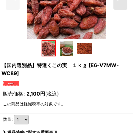
【国内選別品】特選くこの実 １ｋｇ
[
E6-V7MW-
WC89
]
販売価格
:
2,100
円
(税込)
この商品は軽減税率の対象です。
数量
:
返品特約に関する重要事項