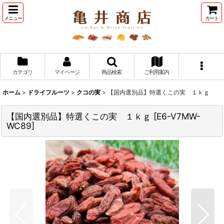
メニュー
カート
カテゴリ
マイページ
商品検索
ご利用案内
ホーム
>
ドライフルーツ
>
クコの実
>
【国内選別品】特選くこの実 １ｋｇ
【国内選別品】特選くこの実 １ｋｇ
[
E6-V7MW-
WC89
]