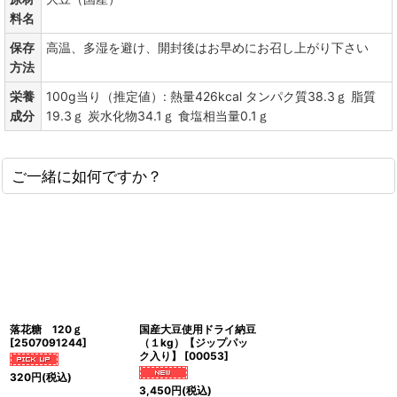
料名
保存
高温、多湿を避け、開封後はお早めにお召し上がり下さい
方法
栄養
100g当り（推定値）: 熱量426kcal タンパク質38.3ｇ 脂質
成分
19.3ｇ 炭水化物34.1ｇ 食塩相当量0.1ｇ
ご一緒に如何ですか？
落花糖 120ｇ
国産大豆使用ドライ納豆
[
2507091244
]
（１kg）【ジップパッ
ク入り】
[
00053
]
320
円
(税込)
3,450
円
(税込)