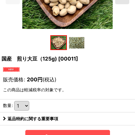
国産 煎り大豆（125g)
[
00011
]
販売価格
:
200
円
(税込)
この商品は軽減税率の対象です。
数量
:
返品特約に関する重要事項