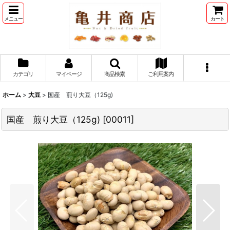
メニュー
カート
カテゴリ
マイページ
商品検索
ご利用案内
ホーム
>
大豆
>
国産 煎り大豆（125g)
国産 煎り大豆（125g)
[
00011
]