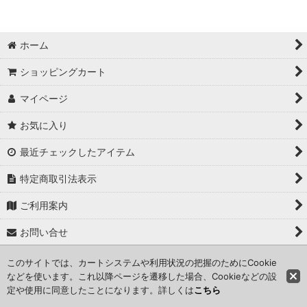
ホーム
ショッピングカート
マイページ
お気に入り
最近チェックしたアイテム
特定商取引法表示
ご利用案内
お問い合せ
このサイトでは、カートシステムや利用状況の把握のためにCookie
Copyright (C) 2024 kameisyouten. All Rights Reserved.
などを使います。これ以降ページを遷移した場合、Cookieなどの設
定や使用に同意したことになります。詳しくは
こちら
Powered by
おちゃのこネット
ネットショップ作成サービス