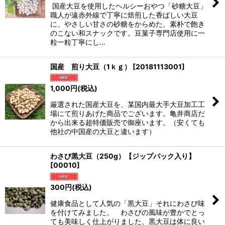
絞り込む
国産大豆を使用したヘルシーおやつ「砂糖大豆」
職人が遠赤外線で丁寧に焙煎した香ばしい大豆
に、やさしい甘さの砂糖をからめた、素朴で飽き
のこない和スナックです。豆菓子専門店使用に一
粒一粒丁寧にし…
国産 煎り大豆（1ｋｇ）
[
20181113001
]
1,000
円
(税込)
厳選された国産大豆を、某国内最大手大豆加工工
場にて煎りあげた商品でございます。亀井商店だ
から出来る超特価販売で御座います。（安くても
他社の中国産の大豆と違います）
わさび黒大豆（250g）【ジップパック入り】
[
00010
]
300
円
(税込)
健康食品として人気の「黒大豆」それにわさび味
を付けてみました。 わさびの風味が豊かでとっ
ても美味しく仕上がりました、黒大豆は体に良い