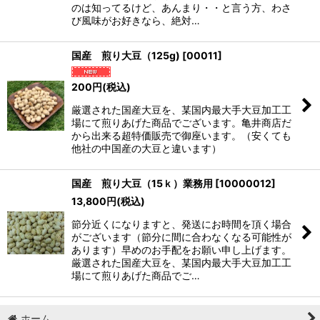
のは知ってるけど、あんまり・・と言う方、わさ
び風味がお好きなら、絶対…
国産 煎り大豆（125g)
[
00011
]
200
円
(税込)
厳選された国産大豆を、某国内最大手大豆加工工
場にて煎りあげた商品でございます。亀井商店だ
から出来る超特価販売で御座います。（安くても
他社の中国産の大豆と違います）
国産 煎り大豆（15ｋ）業務用
[
10000012
]
13,800
円
(税込)
節分近くになりますと、発送にお時間を頂く場合
がございます（節分に間に合わなくなる可能性が
あります）早めのお手配をお願い申し上げます。
厳選された国産大豆を、某国内最大手大豆加工工
場にて煎りあげた商品でご…
ホーム