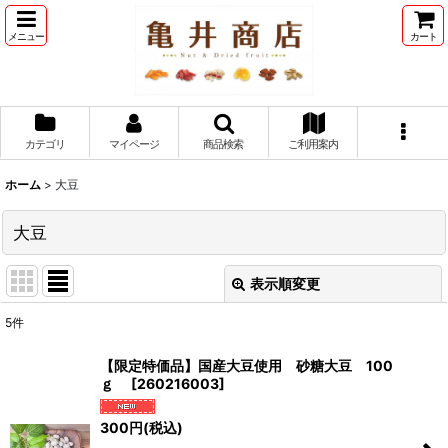
メニュー
カート
カテゴリ
マイページ
商品検索
ご利用案内
ホーム
>
大豆
大豆
表示順変更
閉じる
5
件
表示数
:
【限定特価品】国産大豆使用 砂糖大豆 100
ｇ
[
260216003
]
並び順
:
300
円
(税込)