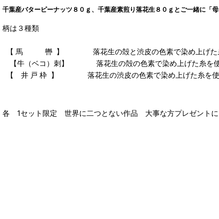
千葉産バターピーナッツ８０ｇ、千葉産素煎り落花生８０ｇとご一緒に「母
柄は３種類
【 馬 轡 】 落花生の殻と渋皮の色素で染め上げた
【牛（ベコ）刺】 落花生の殻の色素で染め上げた糸を
【 井 戸 枠 】 落花生の渋皮の色素で染め上げた糸を
各 1セット限定 世界に二つとない作品 大事な方プレゼント