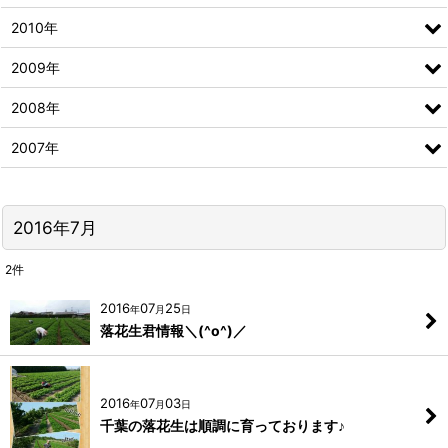
2010年
2009年
2008年
2007年
2016年7月
2
件
2016
07
25
年
月
日
落花生君情報＼(^o^)／
2016
07
03
年
月
日
千葉の落花生は順調に育っております♪