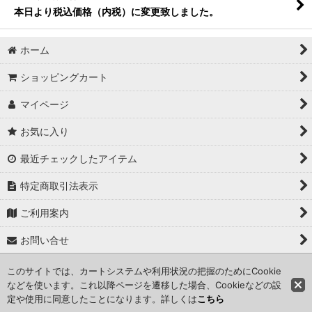
本日より税込価格（内税）に変更致しました。
ホーム
ショッピングカート
マイページ
お気に入り
最近チェックしたアイテム
特定商取引法表示
ご利用案内
お問い合せ
このサイトでは、カートシステムや利用状況の把握のためにCookie
Copyright (C) 2024 kameisyouten. All Rights Reserved.
などを使います。これ以降ページを遷移した場合、Cookieなどの設
定や使用に同意したことになります。詳しくは
こちら
Powered by
おちゃのこネット
ネットショップ作成サービス