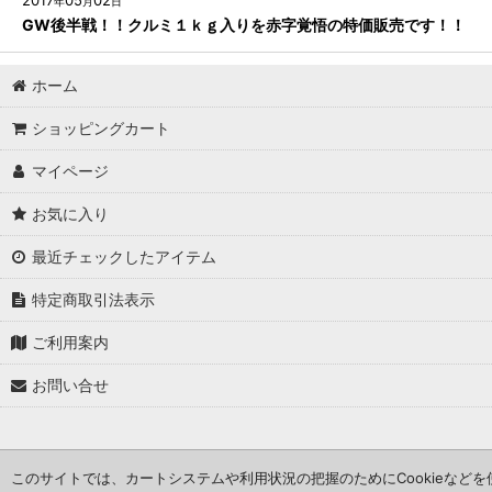
2017
05
02
年
月
日
GW後半戦！！クルミ１ｋｇ入りを赤字覚悟の特価販売です！！
ホーム
ショッピングカート
マイページ
お気に入り
最近チェックしたアイテム
特定商取引法表示
ご利用案内
お問い合せ
このサイトでは、カートシステムや利用状況の把握のためにCookieなど