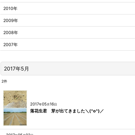
2010年
2009年
2008年
2007年
2017年5月
2
件
2017
05
16
年
月
日
落花生君 芽が出てきました＼(^o^)／